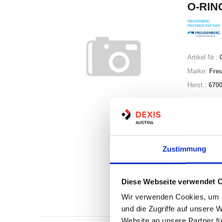
O-RING
Artikel Nr.:
Marke:
Fre
Herst.:
670
Zustimmung
Auf Lag
Diese Webseite verwendet 
Lager a
Wir verwenden Cookies, um I
Print
und die Zugriffe auf unsere 
Website an unsere Partner fü