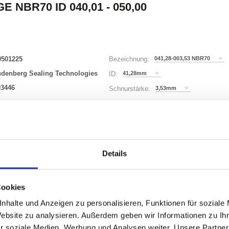
E NBR70 ID 040,01 - 050,00
0501225
041,28-003,53 NBR70
Bezeichnung:
udenberg Sealing Technologies
41,28mm
ID:
03446
3,53mm
Schnurstärke:
149 Varianten
Waren
STK
Details
er
Cookies
nzeigen
nhalte und Anzeigen zu personalisieren, Funktionen für soziale
Website zu analysieren. Außerdem geben wir Informationen zu I
r soziale Medien, Werbung und Analysen weiter. Unsere Partner