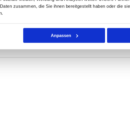
 Daten zusammen, die Sie ihnen bereitgestellt haben oder die s
ONEN
VARIANTEN
n.
r Dichtring mit kreisförmigem Querschnitt für die unterschiedli
Anpassen
rke definieren die Abmessungen.