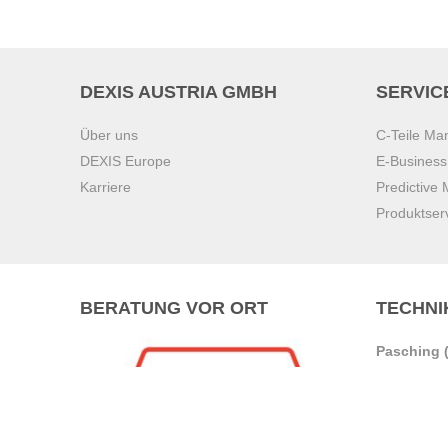
DEXIS AUSTRIA GMBH
SERVIC
Über uns
C-Teile M
DEXIS Europe
E-Busines
Karriere
Predictive
Produktser
BERATUNG VOR ORT
TECHNI
Pasching (
Brunn am 
Graz
Villach