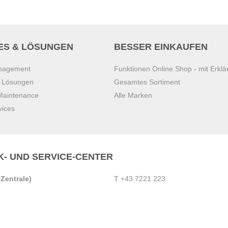
ES & LÖSUNGEN
BESSER EINKAUFEN
anagement
Funktionen Online Shop - mit Erklä
s Lösungen
Gesamtes Sortiment
 Maintenance
Alle Marken
vices
K- UND SERVICE-CENTER
Zentrale)
T
+43 7221 223
Gebirge
E
office.pasching@dexis.at
Hörschinger Straße 39