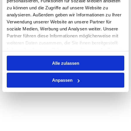
personalisieren, Funktionen für soziale Medien anbieten
Losgröße 100
zu können und die Zugriffe auf unsere Website zu
Nicht auf Lager
analysieren. Außerdem geben wir Informationen zu Ihrer
Print
Verwendung unserer Website an unsere Partner für
soziale Medien, Werbung und Analysen weiter. Unsere
Partner führen diese Informationen möglicherweise mit
PRODUKTBESCHREIBUNG
weiteren Daten zusammen, die Sie ihnen bereitgestellt
haben oder die sie im Rahmen Ihrer Nutzung der Dienste
ALLE SPEZIFIKATIONEN
gesammelt haben.
VARIANTEN
Alle zulassen
Anpassen