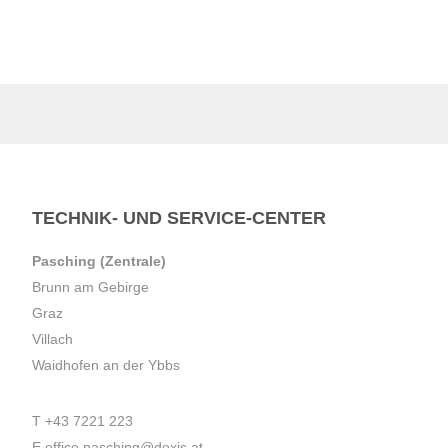
TECHNIK- UND SERVICE-CENTER
Pasching (Zentrale)
Brunn am Gebirge
Graz
Villach
Waidhofen an der Ybbs
T
+43 7221 223
E
office.pasching@dexis.at