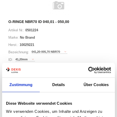
O-RINGE NBR70 ID 040,01 - 050,00
Artikel Nr.:
0501224
Marke:
No Brand
Herst.:
10029221
041,20-005,70 NBR70
Bezeichnung:
41,20mm
ID:
5,70mm
Schnurstärke:
Zustimmung
Details
Über Cookies
149 Varianten
Minimum (100)
Diese Webseite verwendet Cookies
Warenkorb
STK
Wir verwenden Cookies, um Inhalte und Anzeigen zu