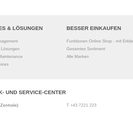
ES & LÖSUNGEN
BESSER EINKAUFEN
anagement
Funktionen Online Shop - mit Erklä
s Lösungen
Gesamtes Sortiment
 Maintenance
Alle Marken
vices
K- UND SERVICE-CENTER
Zentrale)
T
+43 7221 223
Gebirge
E
office.pasching@dexis.at
Hörschinger Straße 39