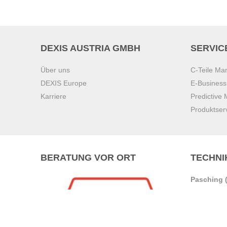
DEXIS AUSTRIA GMBH
SERVIC
Über uns
C-Teile M
DEXIS Europe
E-Busines
Karriere
Predictive
Produktser
BERATUNG VOR ORT
TECHNI
Pasching (
Brunn am 
Graz
Villach