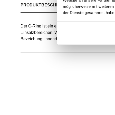
Website an unsere Partner fü
PRODUKTBESCHREIBUNG
ALLE SPEZIFIKATI
möglicherweise mit weiteren
der Dienste gesammelt habe
Der O-Ring ist ein endlos formvulkanisierter, runde
Einsatzbereichen. Werkstoff: NBR Die Härte wird in 
Bezeichung: Innendurchmesser und Schnurstärke d