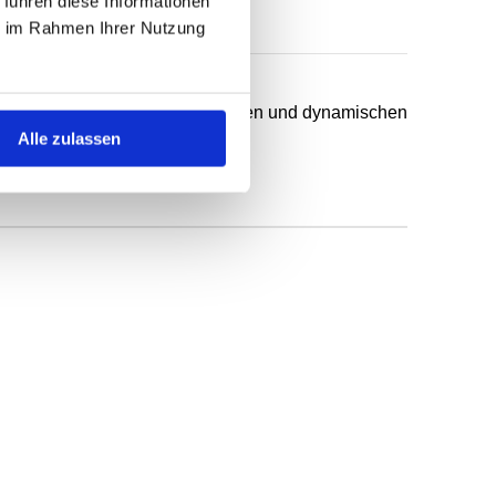
 führen diese Informationen
ie im Rahmen Ihrer Nutzung
chsten Anwendungsfälle in statischen und dynamischen
Alle zulassen
ff.