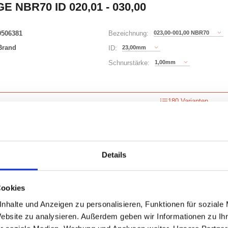
E NBR70 ID 020,01 - 030,00
0506381
023,00-001,00 NBR70
Bezeichnung:
Brand
23,00mm
ID:
1,00mm
Schnurstärke:
180 Varianten
00)
Waren
STK
Details
000
uf Lager
Cookies
nhalte und Anzeigen zu personalisieren, Funktionen für soziale
Website zu analysieren. Außerdem geben wir Informationen zu I