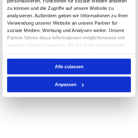
personalisieren, Funktionen für soziale Medien anbieten
Losgröße 250
zu können und die Zugriffe auf unsere Website zu
Nicht auf Lager
analysieren. Außerdem geben wir Informationen zu Ihrer
Print
Verwendung unserer Website an unsere Partner für
soziale Medien, Werbung und Analysen weiter. Unsere
Partner führen diese Informationen möglicherweise mit
PRODUKTBESCHREIBUNG
weiteren Daten zusammen, die Sie ihnen bereitgestellt
haben oder die sie im Rahmen Ihrer Nutzung der Dienste
ALLE SPEZIFIKATIONEN
gesammelt haben.
VARIANTEN
Alle zulassen
Anpassen