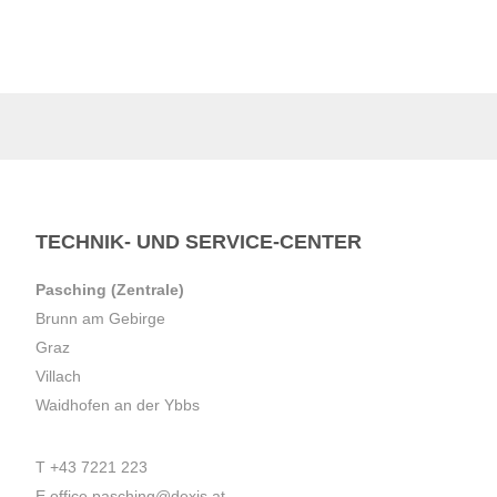
TECHNIK- UND SERVICE-CENTER
Pasching (Zentrale)
Brunn am Gebirge
Graz
Villach
Waidhofen an der Ybbs
T
+43 7221 223
E
office.pasching@dexis.at