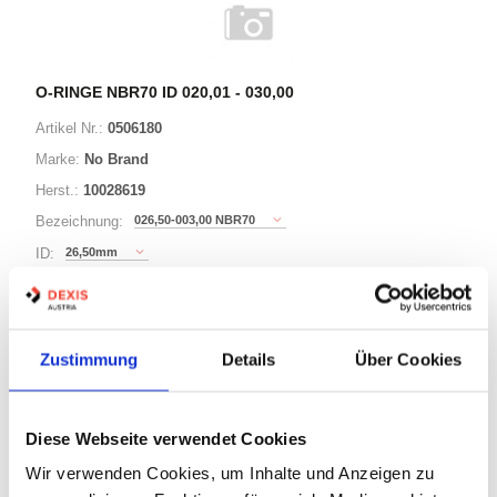
O-RINGE NBR70 ID 020,01 - 030,00
Artikel Nr.:
0506180
Marke:
No Brand
Herst.:
10028619
026,50-003,00 NBR70
Bezeichnung:
26,50mm
ID:
3,00mm
Schnurstärke:
Zustimmung
Details
Über Cookies
180 Varianten
Minimum (250)
Diese Webseite verwendet Cookies
Warenkorb
STK
Wir verwenden Cookies, um Inhalte und Anzeigen zu