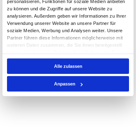
personalisieren, Funktionen für soziale Medien anbieten
zu können und die Zugriffe auf unsere Website zu
Nicht auf Lager
analysieren. Außerdem geben wir Informationen zu Ihrer
Print
Verwendung unserer Website an unsere Partner für
soziale Medien, Werbung und Analysen weiter. Unsere
Partner führen diese Informationen möglicherweise mit
PRODUKTBESCHREIBUNG
weiteren Daten zusammen, die Sie ihnen bereitgestellt
haben oder die sie im Rahmen Ihrer Nutzung der Dienste
ALLE SPEZIFIKATIONEN
gesammelt haben.
Alle zulassen
VARIANTEN
Anpassen