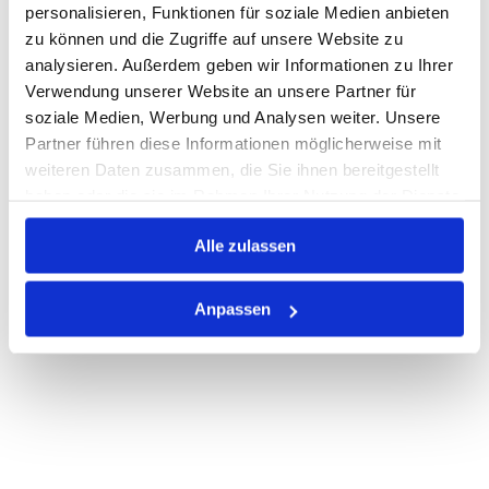
personalisieren, Funktionen für soziale Medien anbieten
zu können und die Zugriffe auf unsere Website zu
Auf Lager
Lager anzeigen
analysieren. Außerdem geben wir Informationen zu Ihrer
Print
Verwendung unserer Website an unsere Partner für
soziale Medien, Werbung und Analysen weiter. Unsere
Partner führen diese Informationen möglicherweise mit
PRODUKTBESCHREIBUNG
weiteren Daten zusammen, die Sie ihnen bereitgestellt
haben oder die sie im Rahmen Ihrer Nutzung der Dienste
ALLE SPEZIFIKATIONEN
gesammelt haben.
Alle zulassen
VARIANTEN
Anpassen