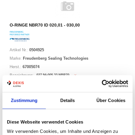
O-RINGE NBR70 ID 020,01 - 030,00
Artikel Nr.:
0504925
Marke:
Freudenberg Sealing Technologies
Herst.:
67005074
027,94-005,33 NBR70
Bezeichnung:
27,94mm
ID:
5,33mm
Schnurstärke:
Zustimmung
Details
Über Cookies
180 Varianten
Diese Webseite verwendet Cookies
Warenkorb
STK
Wir verwenden Cookies, um Inhalte und Anzeigen zu