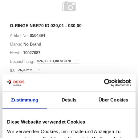
O-RINGE NBR70 ID 020,01 - 030,00
Artikel Nr.:
0504894
Marke:
No Brand
Herst.:
10027683
026,00-001,00 NBR70
Bezeichnung:
26,00mm
ID:
1,00mm
Schnurstärke:
Zustimmung
Details
Über Cookies
180 Varianten
Minimum (1000)
Diese Webseite verwendet Cookies
Warenkorb
STK
Wir verwenden Cookies, um Inhalte und Anzeigen zu