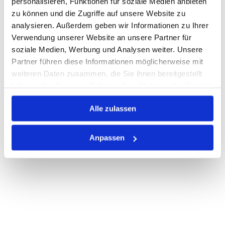
personalisieren, Funktionen für soziale Medien anbieten
Losgröße 1000
zu können und die Zugriffe auf unsere Website zu
Nicht auf Lager
analysieren. Außerdem geben wir Informationen zu Ihrer
Print
Verwendung unserer Website an unsere Partner für
soziale Medien, Werbung und Analysen weiter. Unsere
Partner führen diese Informationen möglicherweise mit
PRODUKTBESCHREIBUNG
weiteren Daten zusammen, die Sie ihnen bereitgestellt
haben oder die sie im Rahmen Ihrer Nutzung der Dienste
ALLE SPEZIFIKATIONEN
gesammelt haben.
VARIANTEN
Alle zulassen
Anpassen