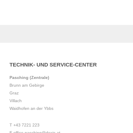
TECHNIK- UND SERVICE-CENTER
Pasching (Zentrale)
Brunn am Gebirge
Graz
Villach
Waidhofen an der Ybbs
T
+43 7221 223
E
office.pasching@dexis.at