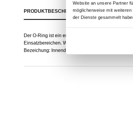
Website an unsere Partner fü
möglicherweise mit weiteren
PRODUKTBESCHREIBUNG
ALLE SPEZIFIKATI
der Dienste gesammelt habe
Der O-Ring ist ein endlos formvulkanisierter, runde
Einsatzbereichen. Werkstoff: NBR Die Härte wird in 
Bezeichung: Innendurchmesser und Schnurstärke d