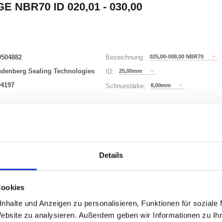
E NBR70 ID 020,01 - 030,00
0504882
025,00-008,00 NBR70
Bezeichnung:
udenberg Sealing Technologies
25,00mm
ID:
04197
8,00mm
Schnurstärke:
180 Varianten
Waren
STK
Details
er
nzeigen
Cookies
nhalte und Anzeigen zu personalisieren, Funktionen für soziale
Website zu analysieren. Außerdem geben wir Informationen zu I