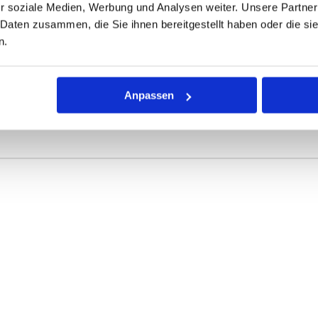
r soziale Medien, Werbung und Analysen weiter. Unsere Partner
 Daten zusammen, die Sie ihnen bereitgestellt haben oder die s
ONEN
VARIANTEN
n.
r Dichtring mit kreisförmigem Querschnitt für die unterschiedli
Anpassen
Shore angegeben - je höher der Druck, desto härter der Werksto
efinieren die Abmessungen.