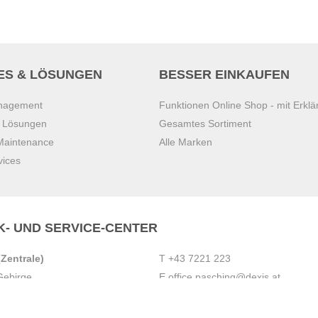
ES & LÖSUNGEN
BESSER EINKAUFEN
anagement
Funktionen Online Shop - mit Erklä
s Lösungen
Gesamtes Sortiment
 Maintenance
Alle Marken
vices
K- UND SERVICE-CENTER
Zentrale)
T
+43 7221 223
Gebirge
E
office.pasching@dexis.at
Hörschinger Straße 39