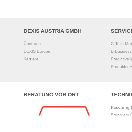
DEXIS AUSTRIA GMBH
SERVIC
Über uns
C-Teile M
DEXIS Europe
E-Busines
Karriere
Predictive
Produktser
BERATUNG VOR ORT
TECHNI
Pasching (
Brunn am 
Graz
Villach