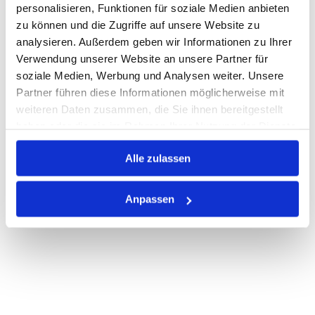
personalisieren, Funktionen für soziale Medien anbieten
zu können und die Zugriffe auf unsere Website zu
Auf Lager
analysieren. Außerdem geben wir Informationen zu Ihrer
Print
Verwendung unserer Website an unsere Partner für
soziale Medien, Werbung und Analysen weiter. Unsere
Partner führen diese Informationen möglicherweise mit
PRODUKTBESCHREIBUNG
weiteren Daten zusammen, die Sie ihnen bereitgestellt
haben oder die sie im Rahmen Ihrer Nutzung der Dienste
ALLE SPEZIFIKATIONEN
gesammelt haben.
Alle zulassen
VARIANTEN
Anpassen