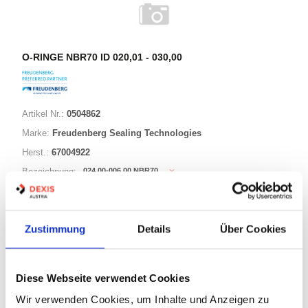
O-RINGE NBR70 ID 020,01 - 030,00
Artikel Nr.:
0504862
Marke:
Freudenberg Sealing Technologies
Herst.:
67004922
024,00-006,00 NBR70
Bezeichnung:
24,00mm
ID:
6,00mm
Schnurstärke:
Zustimmung
Details
Über Cookies
180 Varianten
Diese Webseite verwendet Cookies
Warenkorb
STK
Wir verwenden Cookies, um Inhalte und Anzeigen zu