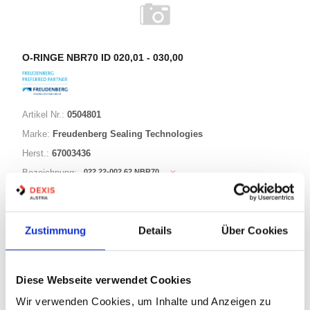
O-RINGE NBR70 ID 020,01 - 030,00
Artikel Nr.:
0504801
Marke:
Freudenberg Sealing Technologies
Herst.:
67003436
022,22-002,62 NBR70
Bezeichnung:
22,22mm
ID:
2,62mm
Schnurstärke:
Zustimmung
Details
Über Cookies
180 Varianten
Diese Webseite verwendet Cookies
Warenkorb
STK
Wir verwenden Cookies, um Inhalte und Anzeigen zu