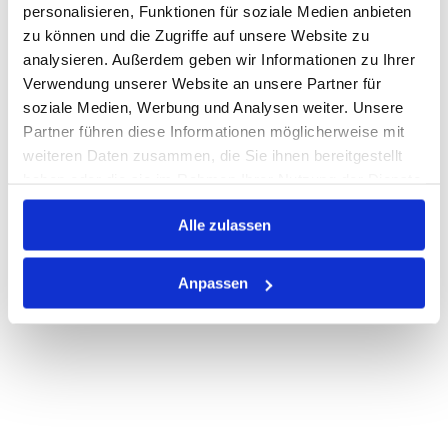
personalisieren, Funktionen für soziale Medien anbieten
zu können und die Zugriffe auf unsere Website zu
Auf Lager
Lager anzeigen
analysieren. Außerdem geben wir Informationen zu Ihrer
Print
Verwendung unserer Website an unsere Partner für
soziale Medien, Werbung und Analysen weiter. Unsere
Partner führen diese Informationen möglicherweise mit
PRODUKTBESCHREIBUNG
weiteren Daten zusammen, die Sie ihnen bereitgestellt
haben oder die sie im Rahmen Ihrer Nutzung der Dienste
ALLE SPEZIFIKATIONEN
gesammelt haben.
Alle zulassen
VARIANTEN
Anpassen