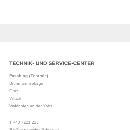
TECHNIK- UND SERVICE-CENTER
Pasching (Zentrale)
Brunn am Gebirge
Graz
Villach
Waidhofen an der Ybbs
T
+43 7221 223
E
office.pasching@dexis.at