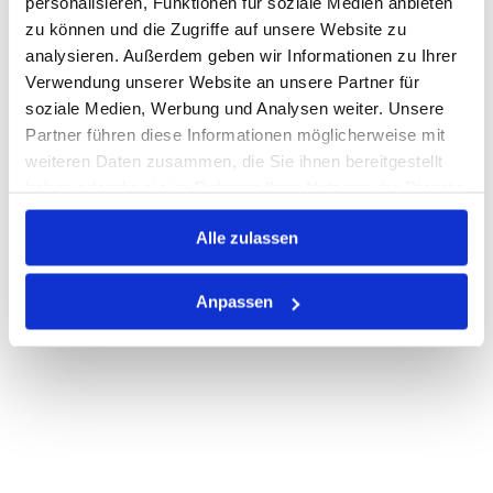
personalisieren, Funktionen für soziale Medien anbieten
Losgröße 1000
zu können und die Zugriffe auf unsere Website zu
Nicht auf Lager
analysieren. Außerdem geben wir Informationen zu Ihrer
Print
Verwendung unserer Website an unsere Partner für
soziale Medien, Werbung und Analysen weiter. Unsere
Partner führen diese Informationen möglicherweise mit
PRODUKTBESCHREIBUNG
weiteren Daten zusammen, die Sie ihnen bereitgestellt
haben oder die sie im Rahmen Ihrer Nutzung der Dienste
ALLE SPEZIFIKATIONEN
gesammelt haben.
VARIANTEN
Alle zulassen
Anpassen