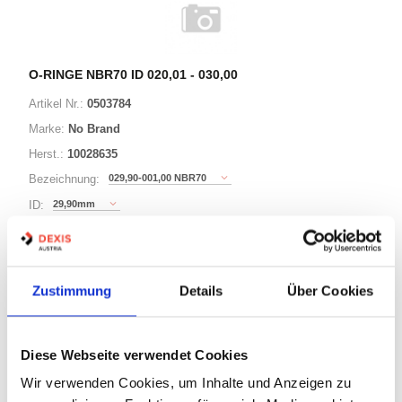
O-RINGE NBR70 ID 020,01 - 030,00
Artikel Nr.:
0503784
Marke:
No Brand
Herst.:
10028635
029,90-001,00 NBR70
Bezeichnung:
29,90mm
ID:
1,00mm
Schnurstärke:
Zustimmung
Details
Über Cookies
180 Varianten
Minimum (1000)
Diese Webseite verwendet Cookies
Warenkorb
STK
Wir verwenden Cookies, um Inhalte und Anzeigen zu