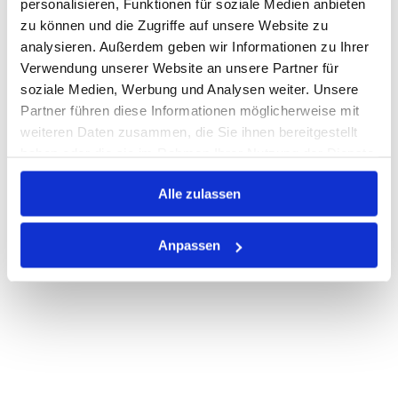
personalisieren, Funktionen für soziale Medien anbieten
zu können und die Zugriffe auf unsere Website zu
Nicht auf Lager
analysieren. Außerdem geben wir Informationen zu Ihrer
Print
Verwendung unserer Website an unsere Partner für
soziale Medien, Werbung und Analysen weiter. Unsere
Partner führen diese Informationen möglicherweise mit
PRODUKTBESCHREIBUNG
weiteren Daten zusammen, die Sie ihnen bereitgestellt
haben oder die sie im Rahmen Ihrer Nutzung der Dienste
ALLE SPEZIFIKATIONEN
gesammelt haben.
Alle zulassen
VARIANTEN
Anpassen