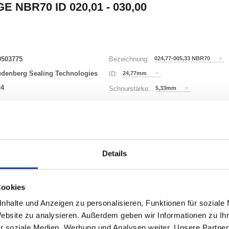
E NBR70 ID 020,01 - 030,00
0503775
024,77-005,33 NBR70
Bezeichnung:
udenberg Sealing Technologies
24,77mm
ID:
24
5,33mm
Schnurstärke:
180 Varianten
Waren
STK
Details
er
Cookies
nzeigen
nhalte und Anzeigen zu personalisieren, Funktionen für soziale
Website zu analysieren. Außerdem geben wir Informationen zu I
r soziale Medien, Werbung und Analysen weiter. Unsere Partner