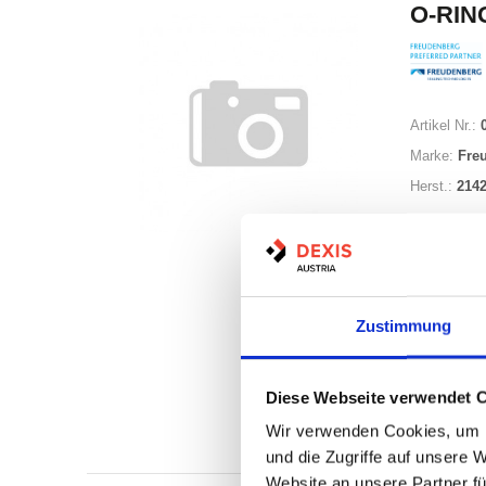
O-RING
Artikel Nr.:
Marke:
Fre
Herst.:
214
Zustimmung
Auf Lag
Diese Webseite verwendet 
Lager a
Wir verwenden Cookies, um I
Print
und die Zugriffe auf unsere 
Website an unsere Partner fü