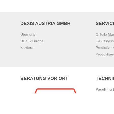
DEXIS AUSTRIA GMBH
SERVIC
Über uns
C-Teile M
DEXIS Europe
E-Busines
Karriere
Predictive
Produktser
BERATUNG VOR ORT
TECHNI
Pasching (
Brunn am 
Graz
Villach