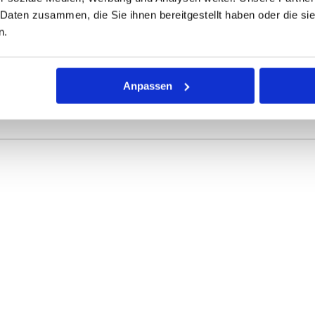
 Daten zusammen, die Sie ihnen bereitgestellt haben oder die s
ONEN
VARIANTEN
n.
r Dichtring mit kreisförmigem Querschnitt für die unterschiedli
Anpassen
rke definieren die Abmessungen.