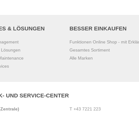
ES & LÖSUNGEN
BESSER EINKAUFEN
anagement
Funktionen Online Shop - mit Erklä
s Lösungen
Gesamtes Sortiment
 Maintenance
Alle Marken
vices
K- UND SERVICE-CENTER
Zentrale)
T
+43 7221 223
Gebirge
E
office.pasching@dexis.at
Hörschinger Straße 39