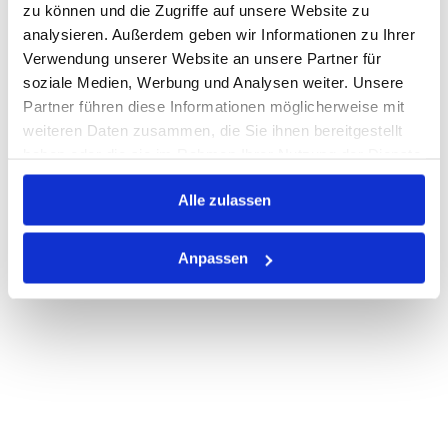
zu können und die Zugriffe auf unsere Website zu
Print
analysieren. Außerdem geben wir Informationen zu Ihrer
Verwendung unserer Website an unsere Partner für
soziale Medien, Werbung und Analysen weiter. Unsere
PRODUKTBESCHREIBUNG
Partner führen diese Informationen möglicherweise mit
weiteren Daten zusammen, die Sie ihnen bereitgestellt
ALLE SPEZIFIKATIONEN
haben oder die sie im Rahmen Ihrer Nutzung der Dienste
gesammelt haben.
VARIANTEN
Alle zulassen
Anpassen