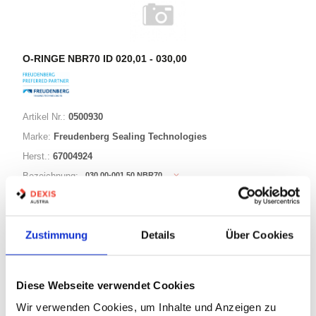
O-RINGE NBR70 ID 020,01 - 030,00
Artikel Nr.:
0500930
Marke:
Freudenberg Sealing Technologies
Herst.:
67004924
030,00-001,50 NBR70
Bezeichnung:
30,00mm
ID:
1,50mm
Schnurstärke:
Zustimmung
Details
Über Cookies
180 Varianten
Diese Webseite verwendet Cookies
Warenkorb
STK
Wir verwenden Cookies, um Inhalte und Anzeigen zu