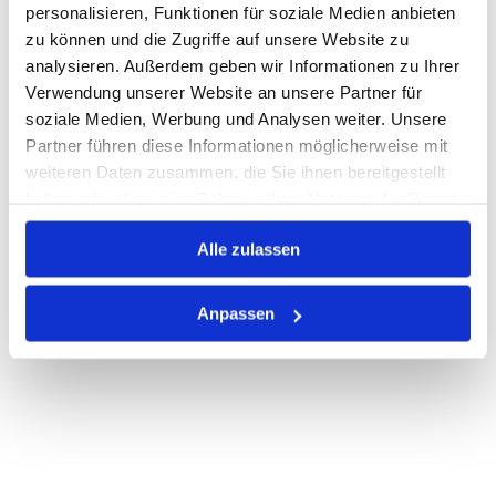
personalisieren, Funktionen für soziale Medien anbieten
zu können und die Zugriffe auf unsere Website zu
Auf Lager
Lager anzeigen
analysieren. Außerdem geben wir Informationen zu Ihrer
Print
Verwendung unserer Website an unsere Partner für
soziale Medien, Werbung und Analysen weiter. Unsere
Partner führen diese Informationen möglicherweise mit
PRODUKTBESCHREIBUNG
weiteren Daten zusammen, die Sie ihnen bereitgestellt
haben oder die sie im Rahmen Ihrer Nutzung der Dienste
ALLE SPEZIFIKATIONEN
gesammelt haben.
Alle zulassen
VARIANTEN
Anpassen