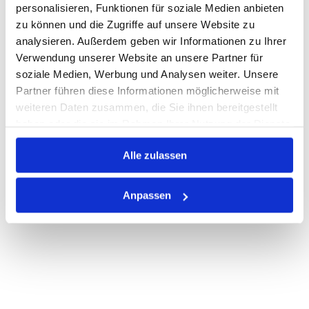
personalisieren, Funktionen für soziale Medien anbieten
zu können und die Zugriffe auf unsere Website zu
Auf Lager
Lager anzeigen
analysieren. Außerdem geben wir Informationen zu Ihrer
Print
Verwendung unserer Website an unsere Partner für
soziale Medien, Werbung und Analysen weiter. Unsere
Partner führen diese Informationen möglicherweise mit
PRODUKTBESCHREIBUNG
weiteren Daten zusammen, die Sie ihnen bereitgestellt
haben oder die sie im Rahmen Ihrer Nutzung der Dienste
ALLE SPEZIFIKATIONEN
gesammelt haben.
Alle zulassen
VARIANTEN
Anpassen