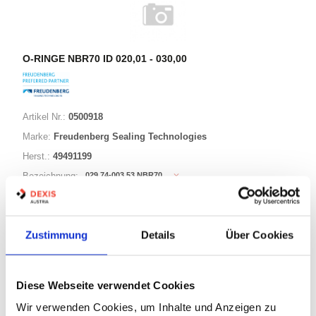
O-RINGE NBR70 ID 020,01 - 030,00
Artikel Nr.:
0500918
Marke:
Freudenberg Sealing Technologies
Herst.:
49491199
029,74-003,53 NBR70
Bezeichnung:
29,74mm
ID:
3,53mm
Schnurstärke:
Zustimmung
Details
Über Cookies
180 Varianten
Diese Webseite verwendet Cookies
Warenkorb
STK
Wir verwenden Cookies, um Inhalte und Anzeigen zu