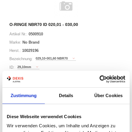
O-RINGE NBR70 ID 020,01 - 030,00
Artikel Nr.:
0500910
Marke:
No Brand
Herst.:
10029196
029,10-001,60 NBR70
Bezeichnung:
29,10mm
ID:
1,60mm
Schnurstärke:
Zustimmung
Details
Über Cookies
180 Varianten
Minimum (1000)
Diese Webseite verwendet Cookies
Warenkorb
STK
Wir verwenden Cookies, um Inhalte und Anzeigen zu