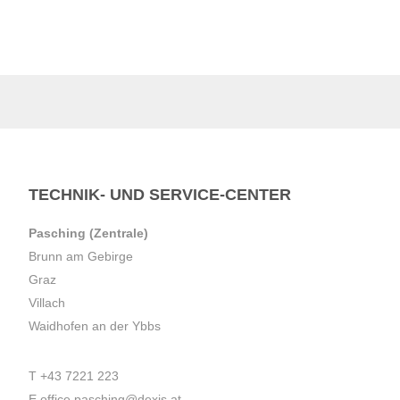
TECHNIK- UND SERVICE-CENTER
Pasching (Zentrale)
Brunn am Gebirge
Graz
Villach
Waidhofen an der Ybbs
T
+43 7221 223
E
office.pasching@dexis.at