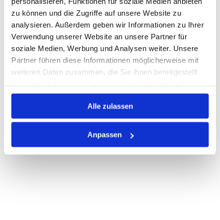
personalisieren, Funktionen für soziale Medien anbieten
Losgröße 1000
zu können und die Zugriffe auf unsere Website zu
Nicht auf Lager
analysieren. Außerdem geben wir Informationen zu Ihrer
Print
Verwendung unserer Website an unsere Partner für
soziale Medien, Werbung und Analysen weiter. Unsere
Partner führen diese Informationen möglicherweise mit
PRODUKTBESCHREIBUNG
weiteren Daten zusammen, die Sie ihnen bereitgestellt
haben oder die sie im Rahmen Ihrer Nutzung der Dienste
ALLE SPEZIFIKATIONEN
gesammelt haben.
VARIANTEN
Alle zulassen
Anpassen