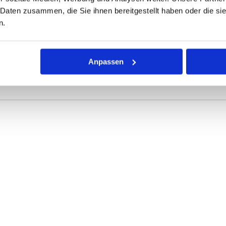
 Daten zusammen, die Sie ihnen bereitgestellt haben oder die s
ONEN
VARIANTEN
n.
r Dichtring mit kreisförmigem Querschnitt für die unterschiedli
Anpassen
rke definieren die Abmessungen.