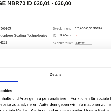
E NBR70 ID 020,01 - 030,00
0500905
029,00-003,50 NBR70
Bezeichnung:
udenberg Sealing Technologies
29,00mm
ID:
04231
3,50mm
Schnurstärke:
180 Varianten
Waren
STK
Details
er
Cookies
nzeigen
nhalte und Anzeigen zu personalisieren, Funktionen für soziale
Website zu analysieren. Außerdem geben wir Informationen zu I
r soziale Medien, Werbung und Analysen weiter. Unsere Partner