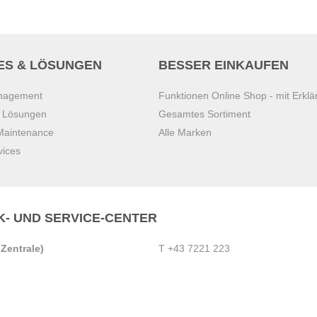
ES & LÖSUNGEN
BESSER EINKAUFEN
anagement
Funktionen Online Shop - mit Erklä
s Lösungen
Gesamtes Sortiment
 Maintenance
Alle Marken
vices
K- UND SERVICE-CENTER
Zentrale)
T
+43 7221 223
Gebirge
E
office.pasching@dexis.at
Hörschinger Straße 39