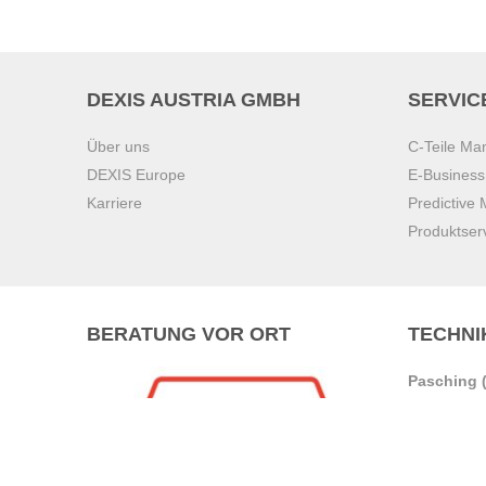
DEXIS AUSTRIA GMBH
SERVIC
Über uns
C-Teile M
DEXIS Europe
E-Busines
Karriere
Predictive
Produktser
BERATUNG VOR ORT
TECHNI
Pasching (
Brunn am 
Graz
Villach