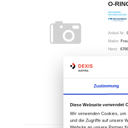
O-RING
Artikel Nr.:
Marke:
Fre
Herst.:
670
Zustimmung
Auf Lag
Diese Webseite verwendet 
Lager a
Wir verwenden Cookies, um I
Print
und die Zugriffe auf unsere 
Website an unsere Partner fü