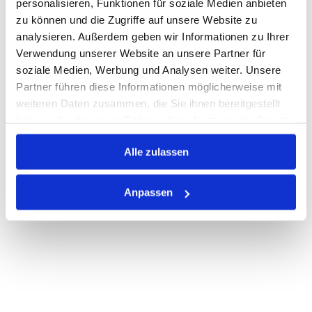
personalisieren, Funktionen für soziale Medien anbieten
zu können und die Zugriffe auf unsere Website zu
Nicht auf Lager
analysieren. Außerdem geben wir Informationen zu Ihrer
Print
Verwendung unserer Website an unsere Partner für
soziale Medien, Werbung und Analysen weiter. Unsere
Partner führen diese Informationen möglicherweise mit
PRODUKTBESCHREIBUNG
weiteren Daten zusammen, die Sie ihnen bereitgestellt
haben oder die sie im Rahmen Ihrer Nutzung der Dienste
ALLE SPEZIFIKATIONEN
gesammelt haben.
Alle zulassen
VARIANTEN
Anpassen