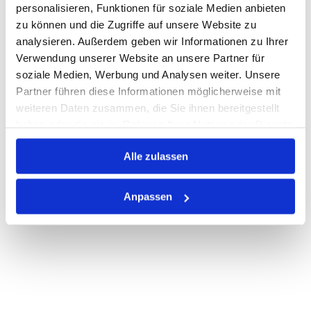
personalisieren, Funktionen für soziale Medien anbieten
zu können und die Zugriffe auf unsere Website zu
Auf Lager
Lager anzeigen
analysieren. Außerdem geben wir Informationen zu Ihrer
Print
Verwendung unserer Website an unsere Partner für
soziale Medien, Werbung und Analysen weiter. Unsere
Partner führen diese Informationen möglicherweise mit
PRODUKTBESCHREIBUNG
weiteren Daten zusammen, die Sie ihnen bereitgestellt
haben oder die sie im Rahmen Ihrer Nutzung der Dienste
ALLE SPEZIFIKATIONEN
gesammelt haben.
Alle zulassen
VARIANTEN
Anpassen