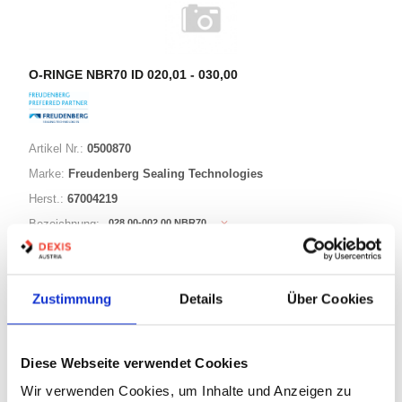
O-RINGE NBR70 ID 020,01 - 030,00
Artikel Nr.:
0500870
Marke:
Freudenberg Sealing Technologies
Herst.:
67004219
028,00-002,00 NBR70
Bezeichnung:
28,00mm
ID:
2,00mm
Schnurstärke:
Zustimmung
Details
Über Cookies
180 Varianten
Diese Webseite verwendet Cookies
Warenkorb
STK
Wir verwenden Cookies, um Inhalte und Anzeigen zu