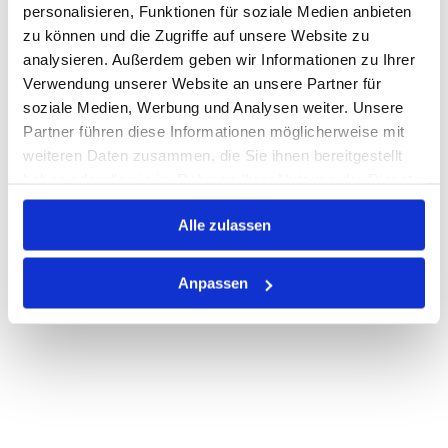
personalisieren, Funktionen für soziale Medien anbieten
zu können und die Zugriffe auf unsere Website zu
Auf Lager
Lager anzeigen
analysieren. Außerdem geben wir Informationen zu Ihrer
Print
Verwendung unserer Website an unsere Partner für
soziale Medien, Werbung und Analysen weiter. Unsere
Partner führen diese Informationen möglicherweise mit
PRODUKTBESCHREIBUNG
weiteren Daten zusammen, die Sie ihnen bereitgestellt
haben oder die sie im Rahmen Ihrer Nutzung der Dienste
ALLE SPEZIFIKATIONEN
gesammelt haben.
Alle zulassen
VARIANTEN
Anpassen