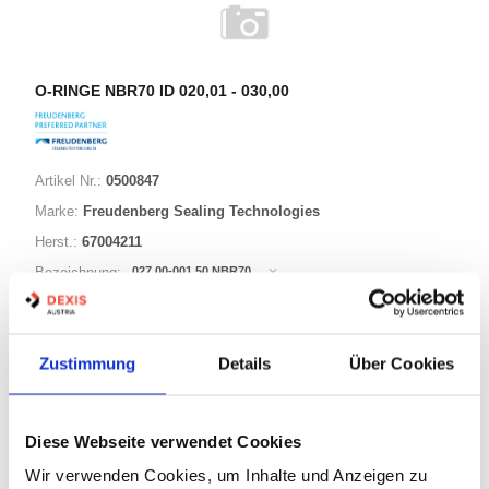
O-RINGE NBR70 ID 020,01 - 030,00
Artikel Nr.:
0500847
Marke:
Freudenberg Sealing Technologies
Herst.:
67004211
027,00-001,50 NBR70
Bezeichnung:
27,00mm
ID:
1,50mm
Schnurstärke:
Zustimmung
Details
Über Cookies
180 Varianten
Diese Webseite verwendet Cookies
Warenkorb
STK
Wir verwenden Cookies, um Inhalte und Anzeigen zu