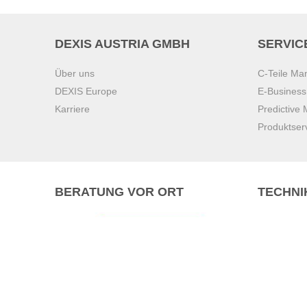
DEXIS AUSTRIA GMBH
SERVIC
Über uns
C-Teile M
DEXIS Europe
E-Busines
Karriere
Predictive
Produktser
BERATUNG VOR ORT
TECHNI
Pasching (
Brunn am 
Graz
Villach
Waidhofen 