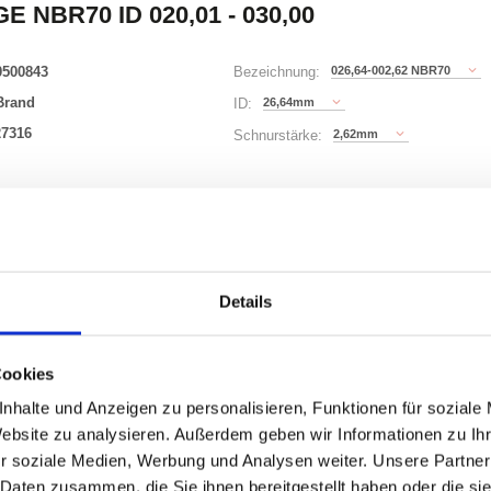
E NBR70 ID 020,01 - 030,00
0500843
026,64-002,62 NBR70
Bezeichnung:
Brand
26,64mm
ID:
27316
2,62mm
Schnurstärke:
180 Varianten
Waren
STK
Details
er
nzeigen
Cookies
nhalte und Anzeigen zu personalisieren, Funktionen für soziale
Website zu analysieren. Außerdem geben wir Informationen zu I
r soziale Medien, Werbung und Analysen weiter. Unsere Partner
ONEN
VARIANTEN
 Daten zusammen, die Sie ihnen bereitgestellt haben oder die s