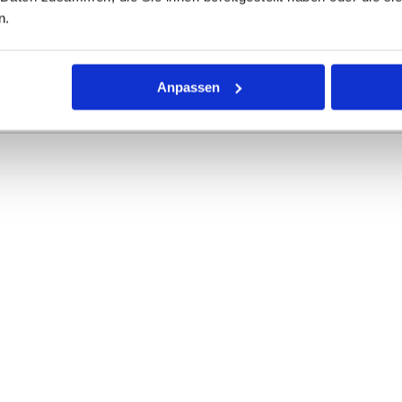
n.
r Dichtring mit kreisförmigem Querschnitt für die unterschiedli
rke definieren die Abmessungen.
Anpassen