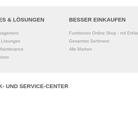
ES & LÖSUNGEN
BESSER EINKAUFEN
anagement
Funktionen Online Shop - mit Erklä
s Lösungen
Gesamtes Sortiment
 Maintenance
Alle Marken
vices
K- UND SERVICE-CENTER
Zentrale)
T
+43 7221 223
Gebirge
E
office.pasching@dexis.at
Hörschinger Straße 39
an der Ybbs
4061 Pasching