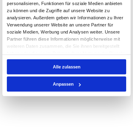
personalisieren, Funktionen für soziale Medien anbieten
zu können und die Zugriffe auf unsere Website zu
Auf Lager
Lager anzeigen
analysieren. Außerdem geben wir Informationen zu Ihrer
Print
Verwendung unserer Website an unsere Partner für
soziale Medien, Werbung und Analysen weiter. Unsere
Partner führen diese Informationen möglicherweise mit
PRODUKTBESCHREIBUNG
weiteren Daten zusammen, die Sie ihnen bereitgestellt
haben oder die sie im Rahmen Ihrer Nutzung der Dienste
ALLE SPEZIFIKATIONEN
gesammelt haben.
Alle zulassen
VARIANTEN
Anpassen