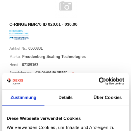
O-RINGE NBR70 ID 020,01 - 030,00
Artikel Nr.:
0500831
Marke:
Freudenberg Sealing Technologies
Herst.:
67189163
026,00-003,50 NBR70
Bezeichnung:
26,00mm
ID:
3,50mm
Schnurstärke:
Zustimmung
Details
Über Cookies
180 Varianten
Diese Webseite verwendet Cookies
Warenkorb
STK
Wir verwenden Cookies, um Inhalte und Anzeigen zu