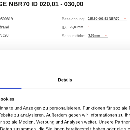
E NBR70 ID 020,01 - 030,00
0500819
025,80-003,53 NBR70
Bezeichnung:
Brand
25,80mm
ID:
29320
3,53mm
Schnurstärke:
180 Varianten
Waren
STK
Details
er
Cookies
nhalte und Anzeigen zu personalisieren, Funktionen für soziale
Website zu analysieren. Außerdem geben wir Informationen zu I
r soziale Medien, Werbung und Analysen weiter. Unsere Partner
ONEN
VARIANTEN
 Daten zusammen, die Sie ihnen bereitgestellt haben oder die s