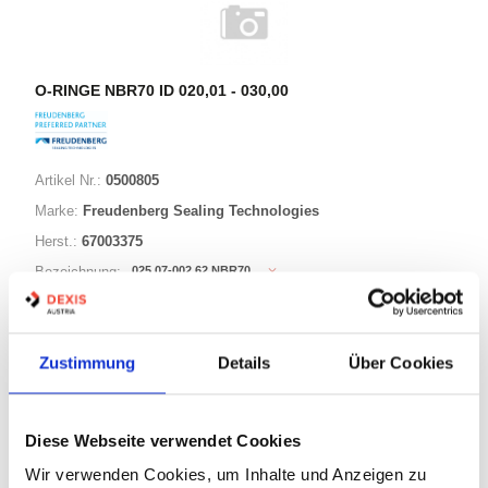
O-RINGE NBR70 ID 020,01 - 030,00
Artikel Nr.:
0500805
Marke:
Freudenberg Sealing Technologies
Herst.:
67003375
025,07-002,62 NBR70
Bezeichnung:
25,07mm
ID:
2,62mm
Schnurstärke:
Zustimmung
Details
Über Cookies
180 Varianten
Diese Webseite verwendet Cookies
Warenkorb
STK
Wir verwenden Cookies, um Inhalte und Anzeigen zu