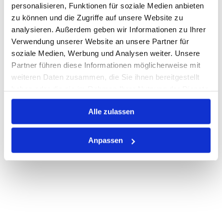
personalisieren, Funktionen für soziale Medien anbieten
zu können und die Zugriffe auf unsere Website zu
Auf Lager
Lager anzeigen
analysieren. Außerdem geben wir Informationen zu Ihrer
Print
Verwendung unserer Website an unsere Partner für
soziale Medien, Werbung und Analysen weiter. Unsere
Partner führen diese Informationen möglicherweise mit
PRODUKTBESCHREIBUNG
weiteren Daten zusammen, die Sie ihnen bereitgestellt
haben oder die sie im Rahmen Ihrer Nutzung der Dienste
ALLE SPEZIFIKATIONEN
gesammelt haben.
Alle zulassen
VARIANTEN
Anpassen