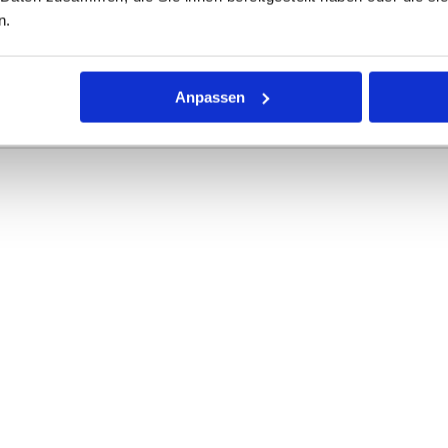
n.
r Dichtring mit kreisförmigem Querschnitt für die unterschiedli
rke definieren die Abmessungen.
Anpassen