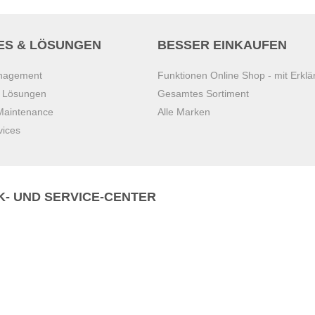
ES & LÖSUNGEN
BESSER EINKAUFEN
anagement
Funktionen Online Shop - mit Erklä
s Lösungen
Gesamtes Sortiment
 Maintenance
Alle Marken
vices
K- UND SERVICE-CENTER
Zentrale)
T
+43 7221 223
Gebirge
E
office.pasching@dexis.at
Hörschinger Straße 39
an der Ybbs
4061 Pasching