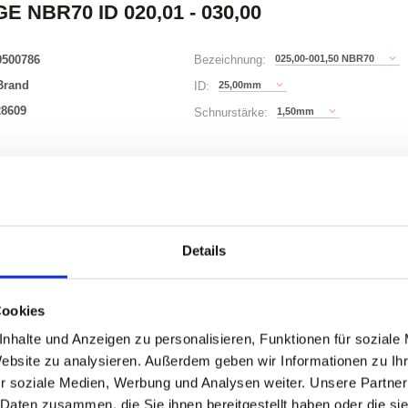
E NBR70 ID 020,01 - 030,00
0500786
025,00-001,50 NBR70
Bezeichnung:
Brand
25,00mm
ID:
28609
1,50mm
Schnurstärke:
180 Varianten
Waren
STK
Details
er
nzeigen
Cookies
nhalte und Anzeigen zu personalisieren, Funktionen für soziale
Website zu analysieren. Außerdem geben wir Informationen zu I
r soziale Medien, Werbung und Analysen weiter. Unsere Partner
ONEN
VARIANTEN
 Daten zusammen, die Sie ihnen bereitgestellt haben oder die s