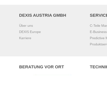
DEXIS AUSTRIA GMBH
SERVIC
Über uns
C-Teile M
DEXIS Europe
E-Busines
Karriere
Predictive
Produktser
BERATUNG VOR ORT
TECHNI
Pasching (
Brunn am 
Graz
Villach
Waidhofen 