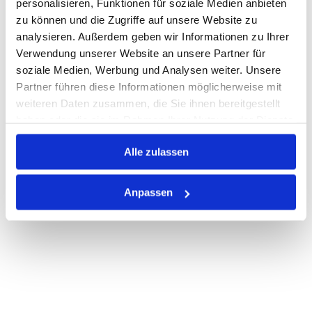
personalisieren, Funktionen für soziale Medien anbieten
zu können und die Zugriffe auf unsere Website zu
Nicht auf Lager
analysieren. Außerdem geben wir Informationen zu Ihrer
Print
Verwendung unserer Website an unsere Partner für
soziale Medien, Werbung und Analysen weiter. Unsere
Partner führen diese Informationen möglicherweise mit
PRODUKTBESCHREIBUNG
weiteren Daten zusammen, die Sie ihnen bereitgestellt
haben oder die sie im Rahmen Ihrer Nutzung der Dienste
ALLE SPEZIFIKATIONEN
gesammelt haben.
Alle zulassen
VARIANTEN
Anpassen