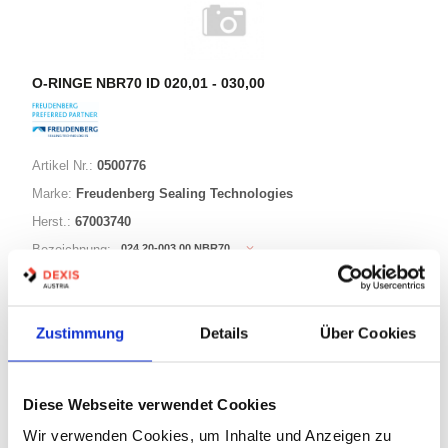
O-RINGE NBR70 ID 020,01 - 030,00
Artikel Nr.:
0500776
Marke:
Freudenberg Sealing Technologies
Herst.:
67003740
024,20-003,00 NBR70
Bezeichnung:
24,20mm
ID:
3,00mm
Schnurstärke:
Zustimmung
Details
Über Cookies
180 Varianten
Diese Webseite verwendet Cookies
Warenkorb
STK
Wir verwenden Cookies, um Inhalte und Anzeigen zu