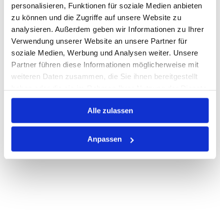
personalisieren, Funktionen für soziale Medien anbieten
zu können und die Zugriffe auf unsere Website zu
Auf Lager
analysieren. Außerdem geben wir Informationen zu Ihrer
Print
Verwendung unserer Website an unsere Partner für
soziale Medien, Werbung und Analysen weiter. Unsere
Partner führen diese Informationen möglicherweise mit
PRODUKTBESCHREIBUNG
weiteren Daten zusammen, die Sie ihnen bereitgestellt
haben oder die sie im Rahmen Ihrer Nutzung der Dienste
ALLE SPEZIFIKATIONEN
gesammelt haben.
Alle zulassen
VARIANTEN
Anpassen