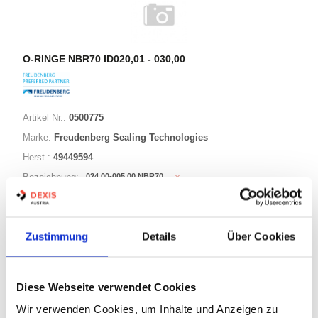
O-RINGE NBR70 ID020,01 - 030,00
Artikel Nr.:
0500775
Marke:
Freudenberg Sealing Technologies
Herst.:
49449594
024,00-005,00 NBR70
Bezeichnung:
24,00mm
ID:
5,00mm
Schnurstärke:
Zustimmung
Details
Über Cookies
180 Varianten
Diese Webseite verwendet Cookies
Warenkorb
STK
Wir verwenden Cookies, um Inhalte und Anzeigen zu