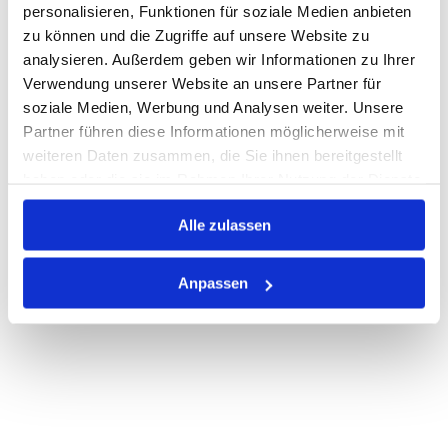
personalisieren, Funktionen für soziale Medien anbieten
zu können und die Zugriffe auf unsere Website zu
Auf Lager
Lager anzeigen
analysieren. Außerdem geben wir Informationen zu Ihrer
Print
Verwendung unserer Website an unsere Partner für
soziale Medien, Werbung und Analysen weiter. Unsere
Partner führen diese Informationen möglicherweise mit
PRODUKTBESCHREIBUNG
weiteren Daten zusammen, die Sie ihnen bereitgestellt
haben oder die sie im Rahmen Ihrer Nutzung der Dienste
ALLE SPEZIFIKATIONEN
gesammelt haben.
Alle zulassen
VARIANTEN
Anpassen