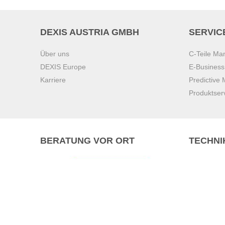
DEXIS AUSTRIA GMBH
SERVIC
Über uns
C-Teile M
DEXIS Europe
E-Busines
Karriere
Predictive
Produktser
BERATUNG VOR ORT
TECHNI
Pasching (
Brunn am 
Graz
Villach
Waidhofen 