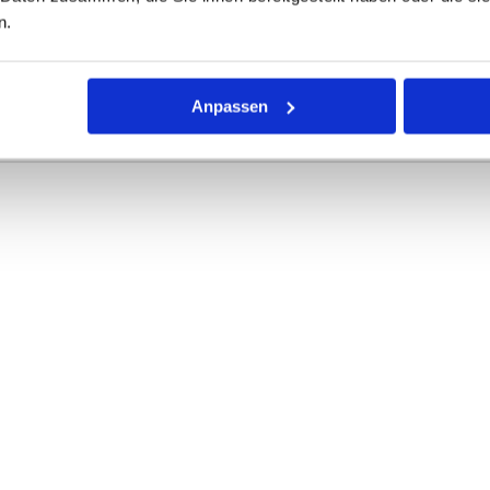
n.
r Dichtring mit kreisförmigem Querschnitt für die unterschiedli
rke definieren die Abmessungen.
Anpassen