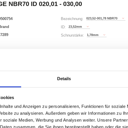
E NBR70 ID 020,01 - 030,00
0500754
023,52-001,78 NBR70
Bezeichnung:
Brand
23,52mm
ID:
27289
1,78mm
Schnurstärke:
180 Varianten
Waren
STK
Details
er
Cookies
nhalte und Anzeigen zu personalisieren, Funktionen für soziale
Website zu analysieren. Außerdem geben wir Informationen zu I
r soziale Medien, Werbung und Analysen weiter. Unsere Partner
ONEN
VARIANTEN
 Daten zusammen, die Sie ihnen bereitgestellt haben oder die s