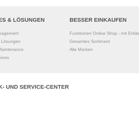
ES & LÖSUNGEN
BESSER EINKAUFEN
anagement
Funktionen Online Shop - mit Erklä
s Lösungen
Gesamtes Sortiment
 Maintenance
Alle Marken
vices
K- UND SERVICE-CENTER
Zentrale)
T
+43 7221 223
Gebirge
E
office.pasching@dexis.at
Hörschinger Straße 39
an der Ybbs
4061 Pasching