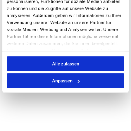
personalisieren, Funktionen für soziale Medien anbieten
zu können und die Zugriffe auf unsere Website zu
Nicht auf Lager
analysieren. Außerdem geben wir Informationen zu Ihrer
Print
Verwendung unserer Website an unsere Partner für
soziale Medien, Werbung und Analysen weiter. Unsere
Partner führen diese Informationen möglicherweise mit
PRODUKTBESCHREIBUNG
weiteren Daten zusammen, die Sie ihnen bereitgestellt
haben oder die sie im Rahmen Ihrer Nutzung der Dienste
ALLE SPEZIFIKATIONEN
gesammelt haben.
Alle zulassen
VARIANTEN
Anpassen