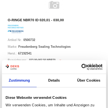
O-RINGE NBR70 ID 020,01 - 030,00
Artikel Nr.:
0500732
Marke:
Freudenberg Sealing Technologies
Herst.:
67192541
023,00-002,50 NBR70
Bezeichnung:
23,00mm
ID:
2,50mm
Schnurstärke:
Zustimmung
Details
Über Cookies
180 Varianten
Diese Webseite verwendet Cookies
Warenkorb
STK
Wir verwenden Cookies, um Inhalte und Anzeigen zu