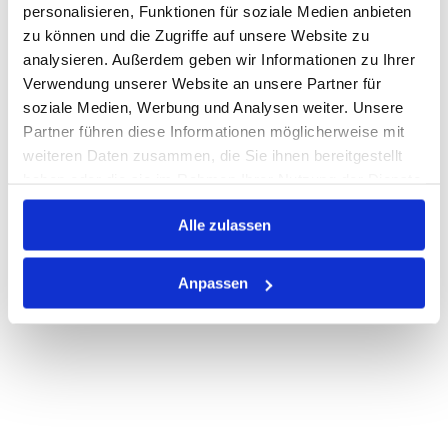
personalisieren, Funktionen für soziale Medien anbieten
zu können und die Zugriffe auf unsere Website zu
Auf Lager
Lager anzeigen
analysieren. Außerdem geben wir Informationen zu Ihrer
Print
Verwendung unserer Website an unsere Partner für
soziale Medien, Werbung und Analysen weiter. Unsere
Partner führen diese Informationen möglicherweise mit
PRODUKTBESCHREIBUNG
weiteren Daten zusammen, die Sie ihnen bereitgestellt
haben oder die sie im Rahmen Ihrer Nutzung der Dienste
ALLE SPEZIFIKATIONEN
gesammelt haben.
Alle zulassen
VARIANTEN
Anpassen