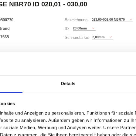
E NBR70 ID 020,01 - 030,00
0500730
023,00-002,00 NBR70
Bezeichnung:
Brand
23,00mm
ID:
27665
2,00mm
Schnurstärke:
180 Varianten
Waren
STK
Details
er
nzeigen
Cookies
nhalte und Anzeigen zu personalisieren, Funktionen für soziale
Website zu analysieren. Außerdem geben wir Informationen zu I
r soziale Medien, Werbung und Analysen weiter. Unsere Partner
ONEN
VARIANTEN
 Daten zusammen, die Sie ihnen bereitgestellt haben oder die s