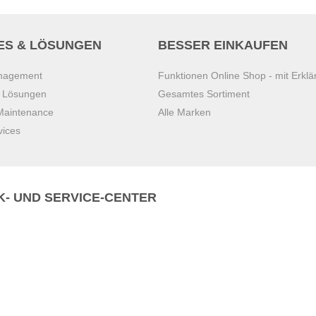
ES & LÖSUNGEN
BESSER EINKAUFEN
anagement
Funktionen Online Shop - mit Erklä
s Lösungen
Gesamtes Sortiment
 Maintenance
Alle Marken
vices
K- UND SERVICE-CENTER
Zentrale)
T
+43 7221 223
Gebirge
E
office.pasching@dexis.at
Hörschinger Straße 39
an der Ybbs
4061 Pasching