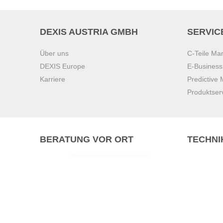
DEXIS AUSTRIA GMBH
SERVIC
Über uns
C-Teile M
DEXIS Europe
E-Busines
Karriere
Predictive
Produktser
BERATUNG VOR ORT
TECHNI
Pasching (
Brunn am 
Graz
Villach
Waidhofen 