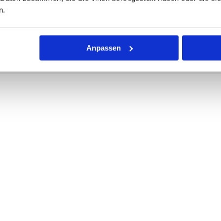
n.
r Dichtring mit kreisförmigem Querschnitt für die unterschiedli
rke definieren die Abmessungen.
Anpassen