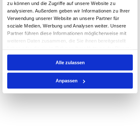
zu können und die Zugriffe auf unsere Website zu
Print
analysieren. Außerdem geben wir Informationen zu Ihrer
Verwendung unserer Website an unsere Partner für
soziale Medien, Werbung und Analysen weiter. Unsere
PRODUKTBESCHREIBUNG
Partner führen diese Informationen möglicherweise mit
weiteren Daten zusammen, die Sie ihnen bereitgestellt
ALLE SPEZIFIKATIONEN
haben oder die sie im Rahmen Ihrer Nutzung der Dienste
gesammelt haben.
VARIANTEN
Alle zulassen
Anpassen