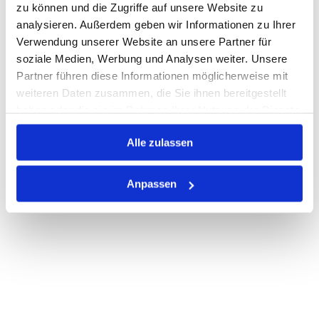
zu können und die Zugriffe auf unsere Website zu
Print
analysieren. Außerdem geben wir Informationen zu Ihrer
Verwendung unserer Website an unsere Partner für
soziale Medien, Werbung und Analysen weiter. Unsere
PRODUKTBESCHREIBUNG
Partner führen diese Informationen möglicherweise mit
weiteren Daten zusammen, die Sie ihnen bereitgestellt
ALLE SPEZIFIKATIONEN
haben oder die sie im Rahmen Ihrer Nutzung der Dienste
gesammelt haben.
VARIANTEN
Alle zulassen
Anpassen