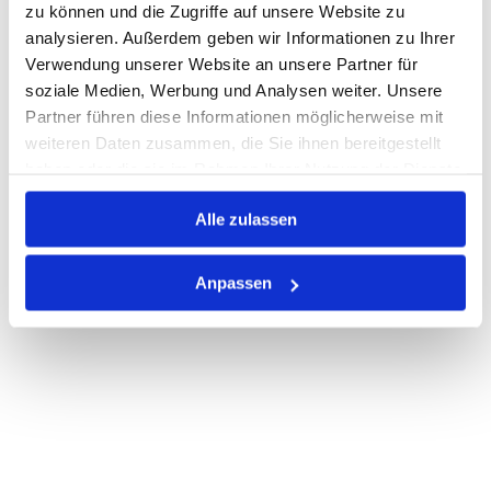
zu können und die Zugriffe auf unsere Website zu
Print
analysieren. Außerdem geben wir Informationen zu Ihrer
Verwendung unserer Website an unsere Partner für
soziale Medien, Werbung und Analysen weiter. Unsere
PRODUKTBESCHREIBUNG
Partner führen diese Informationen möglicherweise mit
weiteren Daten zusammen, die Sie ihnen bereitgestellt
ALLE SPEZIFIKATIONEN
haben oder die sie im Rahmen Ihrer Nutzung der Dienste
gesammelt haben.
VARIANTEN
Alle zulassen
Anpassen