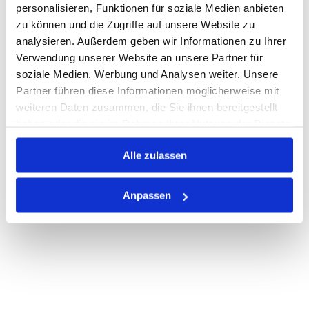
personalisieren, Funktionen für soziale Medien anbieten
zu können und die Zugriffe auf unsere Website zu
Auf Lager
Lager anzeigen
analysieren. Außerdem geben wir Informationen zu Ihrer
Print
Verwendung unserer Website an unsere Partner für
soziale Medien, Werbung und Analysen weiter. Unsere
Partner führen diese Informationen möglicherweise mit
PRODUKTBESCHREIBUNG
weiteren Daten zusammen, die Sie ihnen bereitgestellt
haben oder die sie im Rahmen Ihrer Nutzung der Dienste
ALLE SPEZIFIKATIONEN
gesammelt haben.
Alle zulassen
VARIANTEN
Anpassen