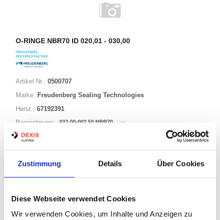
O-RINGE NBR70 ID 020,01 - 030,00
Artikel Nr.:
0500707
Marke:
Freudenberg Sealing Technologies
Herst.:
67192391
022,00-002,50 NBR70
Bezeichnung:
22,00mm
ID:
2,50mm
Schnurstärke:
Zustimmung
Details
Über Cookies
180 Varianten
Diese Webseite verwendet Cookies
Warenkorb
STK
Wir verwenden Cookies, um Inhalte und Anzeigen zu