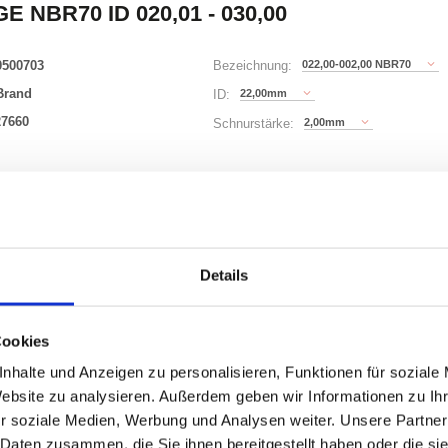
E NBR70 ID 020,01 - 030,00
0500703
022,00-002,00 NBR70
Bezeichnung:
Brand
22,00mm
ID:
27660
2,00mm
Schnurstärke:
180 Varianten
Waren
STK
Details
er
nzeigen
Cookies
nhalte und Anzeigen zu personalisieren, Funktionen für soziale
Website zu analysieren. Außerdem geben wir Informationen zu I
r soziale Medien, Werbung und Analysen weiter. Unsere Partner
ONEN
VARIANTEN
 Daten zusammen, die Sie ihnen bereitgestellt haben oder die s