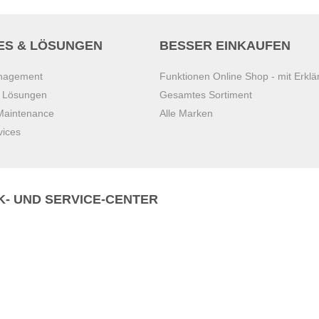
ES & LÖSUNGEN
BESSER EINKAUFEN
anagement
Funktionen Online Shop - mit Erklä
s Lösungen
Gesamtes Sortiment
 Maintenance
Alle Marken
vices
K- UND SERVICE-CENTER
Zentrale)
T
+43 7221 223
Gebirge
E
office.pasching@dexis.at
Hörschinger Straße 39
an der Ybbs
4061 Pasching