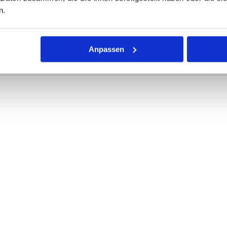
n.
r Dichtring mit kreisförmigem Querschnitt für die unterschiedli
rke definieren die Abmessungen.
Anpassen