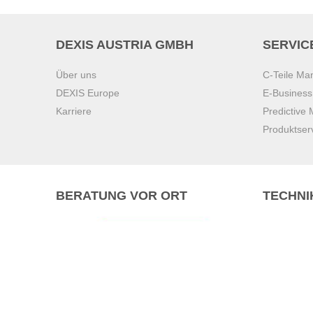
DEXIS AUSTRIA GMBH
SERVIC
Über uns
C-Teile M
DEXIS Europe
E-Busines
Karriere
Predictive
Produktser
BERATUNG VOR ORT
TECHNI
Pasching (
Brunn am 
Graz
Villach
Waidhofen 