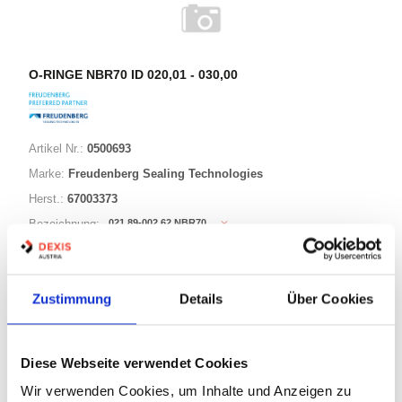
O-RINGE NBR70 ID 020,01 - 030,00
Artikel Nr.:
0500693
Marke:
Freudenberg Sealing Technologies
Herst.:
67003373
021,89-002,62 NBR70
Bezeichnung:
21,89mm
ID:
2,62mm
Schnurstärke:
Zustimmung
Details
Über Cookies
180 Varianten
Diese Webseite verwendet Cookies
Warenkorb
STK
Wir verwenden Cookies, um Inhalte und Anzeigen zu