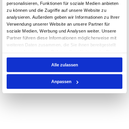
personalisieren, Funktionen für soziale Medien anbieten
zu können und die Zugriffe auf unsere Website zu
Auf Lager
Lager anzeigen
analysieren. Außerdem geben wir Informationen zu Ihrer
Print
Verwendung unserer Website an unsere Partner für
soziale Medien, Werbung und Analysen weiter. Unsere
Partner führen diese Informationen möglicherweise mit
PRODUKTBESCHREIBUNG
weiteren Daten zusammen, die Sie ihnen bereitgestellt
haben oder die sie im Rahmen Ihrer Nutzung der Dienste
ALLE SPEZIFIKATIONEN
gesammelt haben.
Alle zulassen
VARIANTEN
Anpassen