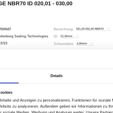
E NBR70 ID 020,01 - 030,00
0500687
021,30-002,40 NBR70
Bezeichnung:
udenberg Sealing Technologies
21,30mm
ID:
03723
2,40mm
Schnurstärke:
180 Varianten
Waren
STK
Details
er
Cookies
nzeigen
nhalte und Anzeigen zu personalisieren, Funktionen für soziale
Website zu analysieren. Außerdem geben wir Informationen zu I
r soziale Medien, Werbung und Analysen weiter. Unsere Partner