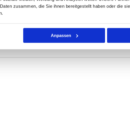
 Daten zusammen, die Sie ihnen bereitgestellt haben oder die s
ONEN
VARIANTEN
n.
r Dichtring mit kreisförmigem Querschnitt für die unterschiedli
Anpassen
rke definieren die Abmessungen.