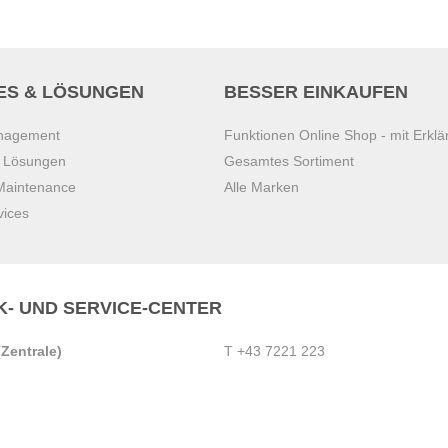
ES & LÖSUNGEN
BESSER EINKAUFEN
anagement
Funktionen Online Shop - mit Erklä
s Lösungen
Gesamtes Sortiment
 Maintenance
Alle Marken
vices
K- UND SERVICE-CENTER
Zentrale)
T
+43 7221 223
Gebirge
E
office.pasching@dexis.at
Hörschinger Straße 39