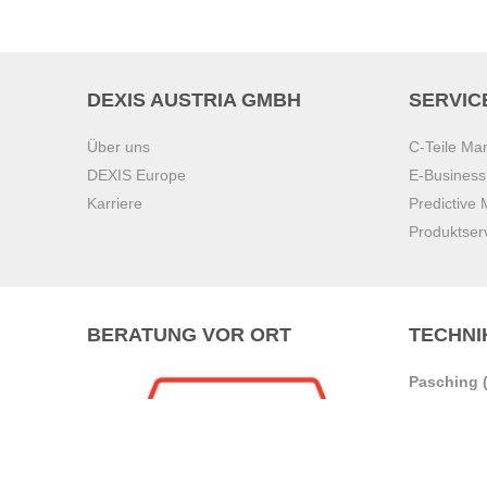
DEXIS AUSTRIA GMBH
SERVIC
Über uns
C-Teile M
DEXIS Europe
E-Busines
Karriere
Predictive
Produktser
BERATUNG VOR ORT
TECHNI
Pasching (
Brunn am 
Graz
Villach