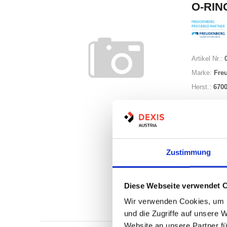
O-RING
Artikel Nr.:
Marke:
Fre
Herst.:
670
Zustimmung
Auf Lag
Diese Webseite verwendet 
Lager a
Wir verwenden Cookies, um I
Print
und die Zugriffe auf unsere 
Website an unsere Partner fü