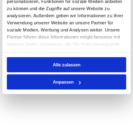
personalisieren, Funktionen für soziale Medien anbieten
zu können und die Zugriffe auf unsere Website zu
Nicht auf Lager
analysieren. Außerdem geben wir Informationen zu Ihrer
Print
Verwendung unserer Website an unsere Partner für
soziale Medien, Werbung und Analysen weiter. Unsere
Partner führen diese Informationen möglicherweise mit
PRODUKTBESCHREIBUNG
weiteren Daten zusammen, die Sie ihnen bereitgestellt
haben oder die sie im Rahmen Ihrer Nutzung der Dienste
ALLE SPEZIFIKATIONEN
gesammelt haben.
Alle zulassen
VARIANTEN
Anpassen