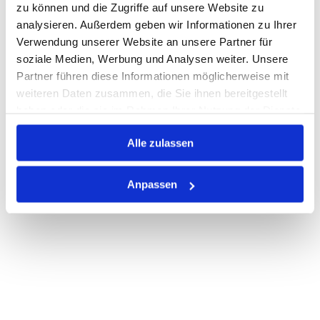
zu können und die Zugriffe auf unsere Website zu
Print
analysieren. Außerdem geben wir Informationen zu Ihrer
Verwendung unserer Website an unsere Partner für
soziale Medien, Werbung und Analysen weiter. Unsere
PRODUKTBESCHREIBUNG
Partner führen diese Informationen möglicherweise mit
weiteren Daten zusammen, die Sie ihnen bereitgestellt
ALLE SPEZIFIKATIONEN
haben oder die sie im Rahmen Ihrer Nutzung der Dienste
gesammelt haben.
VARIANTEN
Alle zulassen
Anpassen