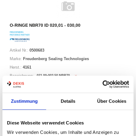
O-RINGE NBR70 ID 020,01 - 030,00
Artikel Nr.:
0500683
Marke:
Freudenberg Sealing Technologies
Herst.:
4161
021,00-003,50 NBR70
Bezeichnung:
21,00mm
ID:
3,50mm
Schnurstärke:
Zustimmung
Details
Über Cookies
180 Varianten
Diese Webseite verwendet Cookies
Warenkorb
STK
Wir verwenden Cookies, um Inhalte und Anzeigen zu