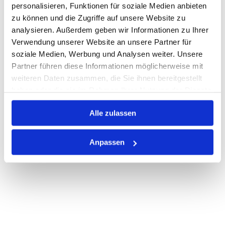
personalisieren, Funktionen für soziale Medien anbieten
zu können und die Zugriffe auf unsere Website zu
Auf Lager
Lager anzeigen
analysieren. Außerdem geben wir Informationen zu Ihrer
Print
Verwendung unserer Website an unsere Partner für
soziale Medien, Werbung und Analysen weiter. Unsere
Partner führen diese Informationen möglicherweise mit
PRODUKTBESCHREIBUNG
weiteren Daten zusammen, die Sie ihnen bereitgestellt
haben oder die sie im Rahmen Ihrer Nutzung der Dienste
ALLE SPEZIFIKATIONEN
gesammelt haben.
Alle zulassen
VARIANTEN
Anpassen