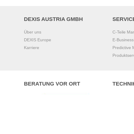
DEXIS AUSTRIA GMBH
SERVIC
Über uns
C-Teile M
DEXIS Europe
E-Busines
Karriere
Predictive
Produktser
BERATUNG VOR ORT
TECHNI
Pasching (
Brunn am 
Graz
Villach
Waidhofen 