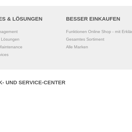
ES & LÖSUNGEN
BESSER EINKAUFEN
anagement
Funktionen Online Shop - mit Erklä
s Lösungen
Gesamtes Sortiment
 Maintenance
Alle Marken
vices
K- UND SERVICE-CENTER
Zentrale)
T
+43 7221 223
Gebirge
E
office.pasching@dexis.at
Hörschinger Straße 39
an der Ybbs
4061 Pasching