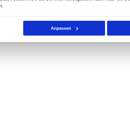
n.
r Dichtring mit kreisförmigem Querschnitt für die unterschiedli
rke definieren die Abmessungen.
Anpassen