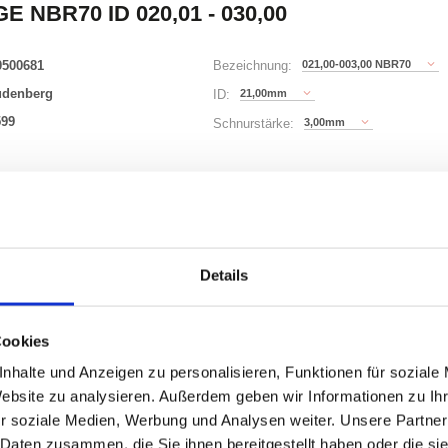
E NBR70 ID 020,01 - 030,00
0500681
021,00-003,00 NBR70
Bezeichnung:
udenberg
21,00mm
ID:
599
3,00mm
Schnurstärke:
180 Varianten
Waren
STK
Details
er
nzeigen
Cookies
nhalte und Anzeigen zu personalisieren, Funktionen für soziale
Website zu analysieren. Außerdem geben wir Informationen zu I
r soziale Medien, Werbung und Analysen weiter. Unsere Partner
ONEN
VARIANTEN
 Daten zusammen, die Sie ihnen bereitgestellt haben oder die s