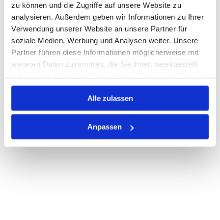
zu können und die Zugriffe auf unsere Website zu
Print
analysieren. Außerdem geben wir Informationen zu Ihrer
Verwendung unserer Website an unsere Partner für
soziale Medien, Werbung und Analysen weiter. Unsere
PRODUKTBESCHREIBUNG
Partner führen diese Informationen möglicherweise mit
weiteren Daten zusammen, die Sie ihnen bereitgestellt
ALLE SPEZIFIKATIONEN
haben oder die sie im Rahmen Ihrer Nutzung der Dienste
gesammelt haben.
VARIANTEN
Alle zulassen
Anpassen