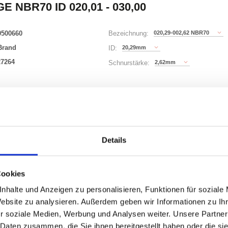
E NBR70 ID 020,01 - 030,00
0500660
020,29-002,62 NBR70
Bezeichnung:
Brand
20,29mm
ID:
27264
2,62mm
Schnurstärke:
180 Varianten
Waren
STK
Details
er
nzeigen
Cookies
nhalte und Anzeigen zu personalisieren, Funktionen für soziale
Website zu analysieren. Außerdem geben wir Informationen zu I
r soziale Medien, Werbung und Analysen weiter. Unsere Partner
ONEN
VARIANTEN
 Daten zusammen, die Sie ihnen bereitgestellt haben oder die s