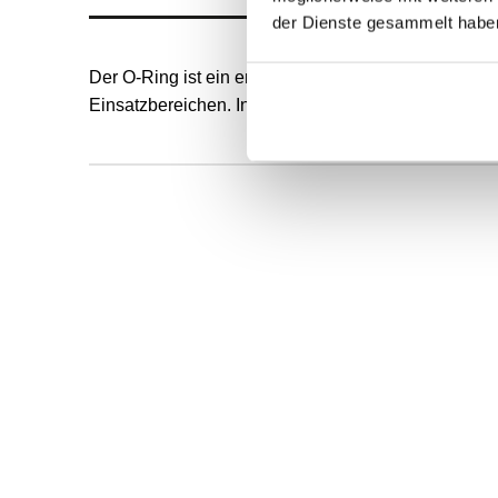
der Dienste gesammelt habe
Der O-Ring ist ein endlos formvulkanisierter,runder
Einsatzbereichen. Innendurchmesser und Schnurstä