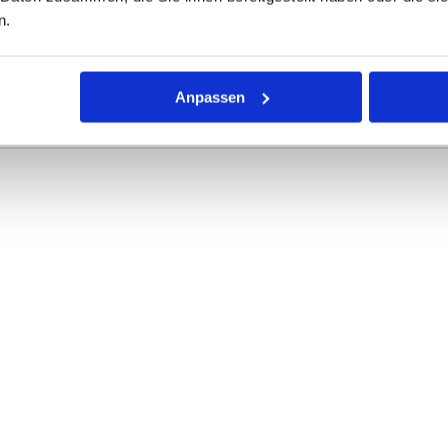
n.
 Dichtring mit kreisförmigem Querschnitt für die unterschiedlic
rke definieren die Abmessungen.
Anpassen