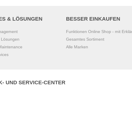
ES & LÖSUNGEN
BESSER EINKAUFEN
anagement
Funktionen Online Shop - mit Erklä
s Lösungen
Gesamtes Sortiment
 Maintenance
Alle Marken
vices
K- UND SERVICE-CENTER
Zentrale)
T
+43 7221 223
Gebirge
E
office.pasching@dexis.at
Hörschinger Straße 39
an der Ybbs
4061 Pasching