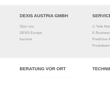
DEXIS AUSTRIA GMBH
SERVIC
Über uns
C-Teile M
DEXIS Europe
E-Busines
Karriere
Predictive
Produktser
BERATUNG VOR ORT
TECHNI
Pasching (
Brunn am 
Graz
Villach
Waidhofen 