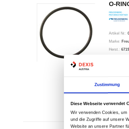
O-RING
Artikel Nr.:
Marke:
Fre
Herst.:
671
Zustimmung
Nicht a
Diese Webseite verwendet 
Print
Wir verwenden Cookies, um I
und die Zugriffe auf unsere 
Website an unsere Partner fü