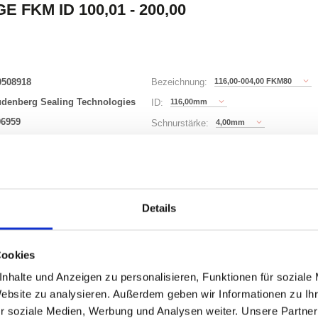
E FKM ID 100,01 - 200,00
0508918
116,00-004,00 FKM80
Bezeichnung:
udenberg Sealing Technologies
116,00mm
ID:
96959
4,00mm
Schnurstärke:
343 Varianten
Details
Waren
STK
uf Lager
Cookies
nhalte und Anzeigen zu personalisieren, Funktionen für soziale
Website zu analysieren. Außerdem geben wir Informationen zu I
r soziale Medien, Werbung und Analysen weiter. Unsere Partner