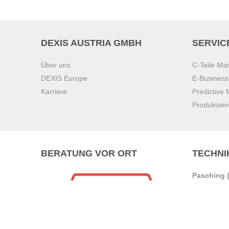
DEXIS AUSTRIA GMBH
SERVIC
Über uns
C-Teile M
DEXIS Europe
E-Busines
Karriere
Predictive
Produktser
BERATUNG VOR ORT
TECHNI
Pasching (
Brunn am 
Graz
Villach
Waidhofen 