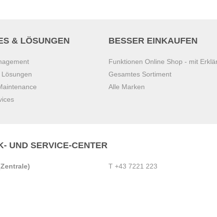
ES & LÖSUNGEN
BESSER EINKAUFEN
anagement
Funktionen Online Shop - mit Erklä
s Lösungen
Gesamtes Sortiment
 Maintenance
Alle Marken
vices
K- UND SERVICE-CENTER
Zentrale)
T
+43 7221 223
Gebirge
E
office.pasching@dexis.at
Hörschinger Straße 39
an der Ybbs
4061 Pasching