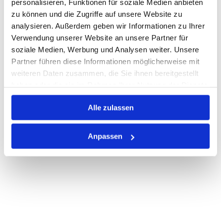
personalisieren, Funktionen für soziale Medien anbieten
zu können und die Zugriffe auf unsere Website zu
Nicht auf Lager
analysieren. Außerdem geben wir Informationen zu Ihrer
Print
Verwendung unserer Website an unsere Partner für
soziale Medien, Werbung und Analysen weiter. Unsere
Partner führen diese Informationen möglicherweise mit
PRODUKTBESCHREIBUNG
weiteren Daten zusammen, die Sie ihnen bereitgestellt
haben oder die sie im Rahmen Ihrer Nutzung der Dienste
ALLE SPEZIFIKATIONEN
gesammelt haben.
Alle zulassen
VARIANTEN
Anpassen