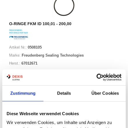
O-RINGE FKM ID 100,01 - 200,00
Artikel Nr.:
0508105
Marke:
Freudenberg Sealing Technologies
Herst.:
67012671
171,12-002,62 FKM80
Bezeichnung:
171,12mm
ID:
2,62mm
Schnurstärke:
Zustimmung
Details
Über Cookies
343 Varianten
Diese Webseite verwendet Cookies
Wir verwenden Cookies, um Inhalte und Anzeigen zu
Warenkorb
STK