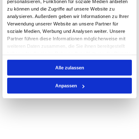
personalisieren, Funktionen für soziale Medien anbieten
zu können und die Zugriffe auf unsere Website zu
Nicht auf Lager
analysieren. Außerdem geben wir Informationen zu Ihrer
Print
Verwendung unserer Website an unsere Partner für
soziale Medien, Werbung und Analysen weiter. Unsere
Partner führen diese Informationen möglicherweise mit
PRODUKTBESCHREIBUNG
weiteren Daten zusammen, die Sie ihnen bereitgestellt
haben oder die sie im Rahmen Ihrer Nutzung der Dienste
ALLE SPEZIFIKATIONEN
gesammelt haben.
Alle zulassen
VARIANTEN
Anpassen