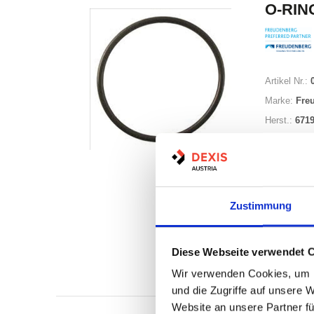
O-RING
Artikel Nr.:
Marke:
Fre
Herst.:
671
Zustimmung
Nicht a
Diese Webseite verwendet 
Print
Wir verwenden Cookies, um I
und die Zugriffe auf unsere 
Website an unsere Partner fü