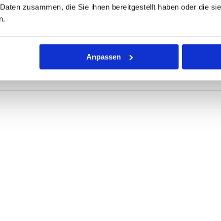
 Daten zusammen, die Sie ihnen bereitgestellt haben oder die s
ONEN
VARIANTEN
n.
r Dichtring mit kreisförmigem Querschnitt für die unterschiedli
Anpassen
rke definieren die Abmessungen.