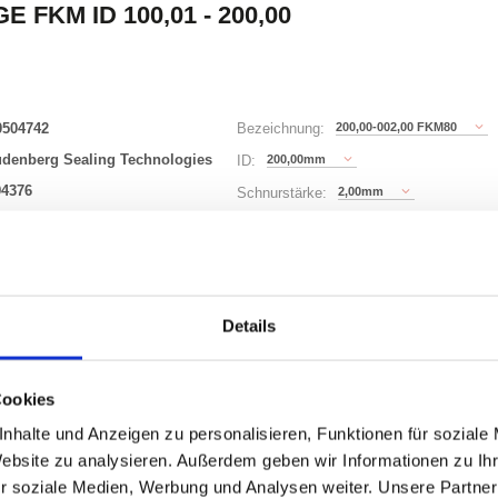
E FKM ID 100,01 - 200,00
0504742
200,00-002,00 FKM80
Bezeichnung:
udenberg Sealing Technologies
200,00mm
ID:
94376
2,00mm
Schnurstärke:
343 Varianten
Details
Waren
STK
uf Lager
Cookies
nhalte und Anzeigen zu personalisieren, Funktionen für soziale
Website zu analysieren. Außerdem geben wir Informationen zu I
r soziale Medien, Werbung und Analysen weiter. Unsere Partner