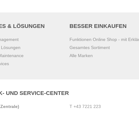
ES & LÖSUNGEN
BESSER EINKAUFEN
anagement
Funktionen Online Shop - mit Erklä
s Lösungen
Gesamtes Sortiment
 Maintenance
Alle Marken
vices
K- UND SERVICE-CENTER
Zentrale)
T
+43 7221 223
Gebirge
E
office.pasching@dexis.at
Hörschinger Straße 39
an der Ybbs
4061 Pasching