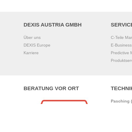
DEXIS AUSTRIA GMBH
SERVIC
Über uns
C-Teile M
DEXIS Europe
E-Busines
Karriere
Predictive
Produktser
BERATUNG VOR ORT
TECHNI
Pasching (
Brunn am 
Graz
Villach
Waidhofen 